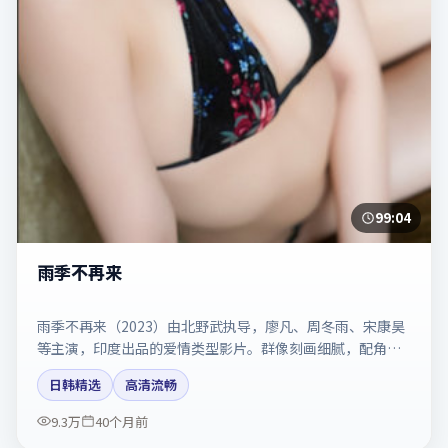
99:04
雨季不再来
雨季不再来（2023）由北野武执导，廖凡、周冬雨、宋康昊
等主演，印度出品的爱情类型影片。群像刻画细腻，配角同
样出彩。剧情简介与主创信息可供检索参考，上映日期以片
日韩精选
高清流畅
方资料为准。
9.3万
40个月前