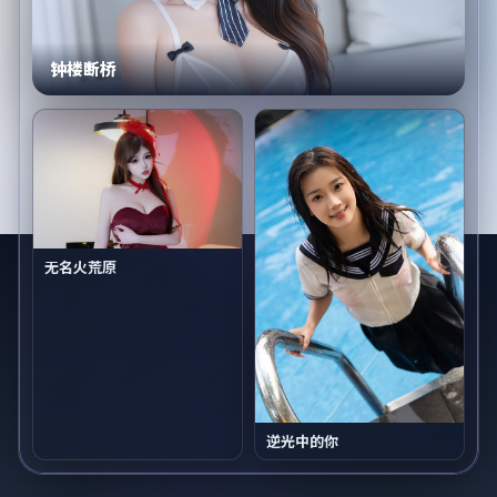
钟楼断桥
无名火荒原
逆光中的你