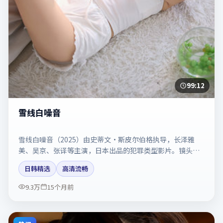
99:12
雪线白噪音
雪线白噪音（2025）由史蒂文·斯皮尔伯格执导，长泽雅
美、吴京、张译等主演，日本出品的犯罪类型影片。镜头克
制却充满张力，人物弧光完整。剧情简介与主创信息可供检
日韩精选
高清流畅
索参考，上映日期以片方资料为准。
9.3万
15个月前