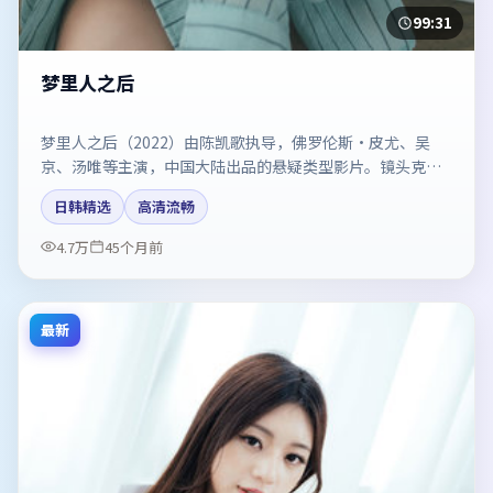
99:31
梦里人之后
梦里人之后（2022）由陈凯歌执导，佛罗伦斯·皮尤、吴
京、汤唯等主演，中国大陆出品的悬疑类型影片。镜头克制
却充满张力，人物弧光完整。剧情简介与主创信息可供检索
日韩精选
高清流畅
参考，上映日期以片方资料为准。
4.7万
45个月前
最新