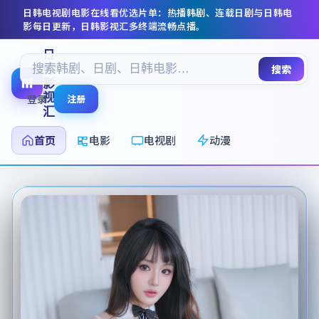
日韩电视剧电影在线看
优选片单：热播韩剧、连载日剧与日韩电
影每日更新，
日韩影视汇
多终端流畅点播。
日
韩
搜索
影
视
登录
注册
汇
首页
电影
电视剧
动漫