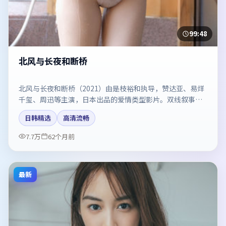
99:48
北风与长夜和断桥
北风与长夜和断桥（2021）由是枝裕和执导，赞达亚、易烊
千玺、周迅等主演，日本出品的爱情类型影片。双线叙事把
悬念保持到最后一刻。剧情简介与主创信息可供检索参考，
日韩精选
高清流畅
上映日期以片方资料为准。
7.7万
62个月前
最新