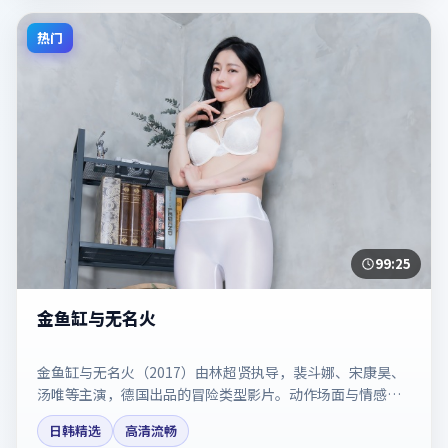
热门
99:25
金鱼缸与无名火
金鱼缸与无名火（2017）由林超贤执导，裴斗娜、宋康昊、
汤唯等主演，德国出品的冒险类型影片。动作场面与情感戏
比例拿捏得当。剧情简介与主创信息可供检索参考，上映日
日韩精选
高清流畅
期以片方资料为准。