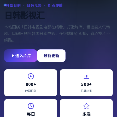
韩剧日剧 · 日韩电影 · 即点即播
日韩影视汇
本站围绕「
日韩电视剧电影在线看
」打造片库，精选高人气韩
剧、口碑日剧与韩国日本电影，多终端即点即播，省心找片不
绕路。
进入片库
最新更新
800+
500+
韩剧日剧
日韩电影
每日
多端