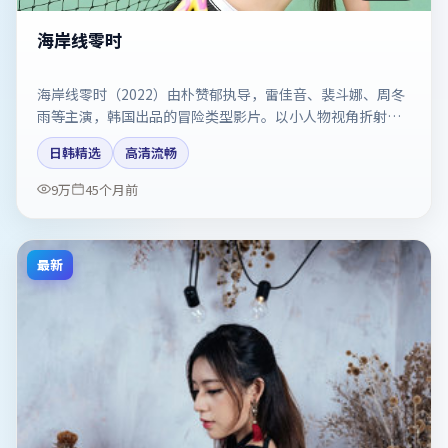
海岸线零时
海岸线零时（2022）由朴赞郁执导，雷佳音、裴斗娜、周冬
雨等主演，韩国出品的冒险类型影片。以小人物视角折射时
代切片。剧情简介与主创信息可供检索参考，上映日期以片
日韩精选
高清流畅
方资料为准。
9万
45个月前
最新