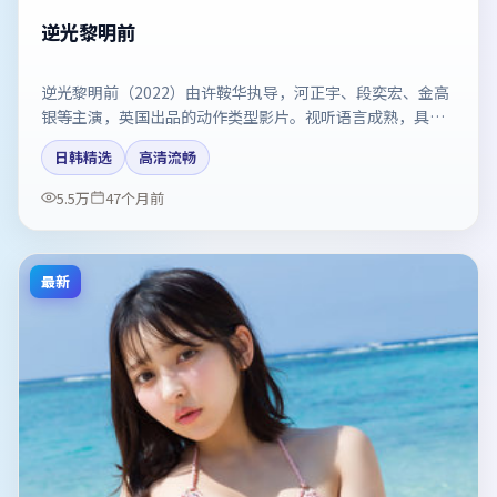
逆光黎明前
逆光黎明前（2022）由许鞍华执导，河正宇、段奕宏、金高
银等主演，英国出品的动作类型影片。视听语言成熟，具备
院线质感。剧情简介与主创信息可供检索参考，上映日期以
日韩精选
高清流畅
片方资料为准。
5.5万
47个月前
最新