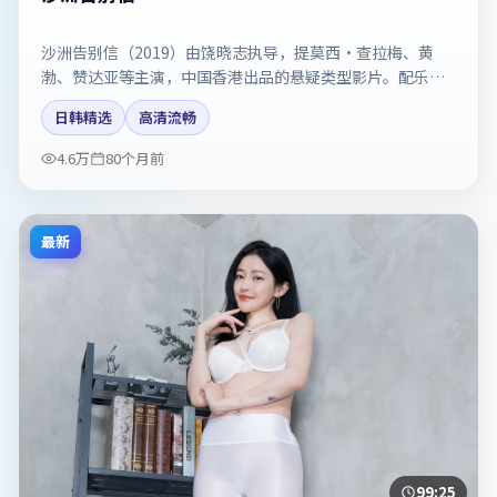
沙洲告别信（2019）由饶晓志执导，提莫西·查拉梅、黄
渤、赞达亚等主演，中国香港出品的悬疑类型影片。配乐与
剪辑强化了宿命感。剧情简介与主创信息可供检索参考，上
日韩精选
高清流畅
映日期以片方资料为准。
4.6万
80个月前
最新
99:25