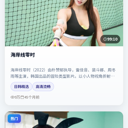
99:10
海岸线零时
海岸线零时（2022）由朴赞郁执导，雷佳音、裴斗娜、周冬
雨等主演，韩国出品的冒险类型影片。以小人物视角折射时
代切片。剧情简介与主创信息可供检索参考，上映日期以片
日韩精选
高清流畅
方资料为准。
9万
45个月前
热门