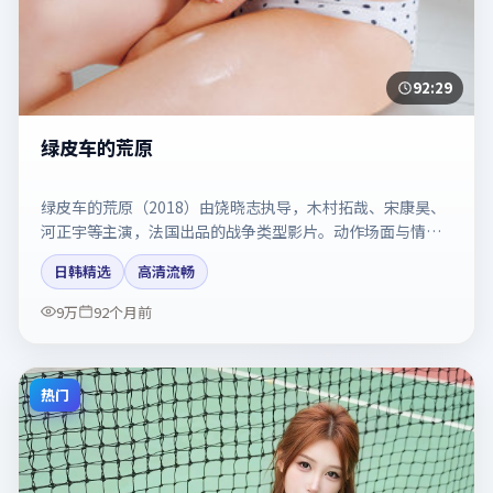
92:29
绿皮车的荒原
绿皮车的荒原（2018）由饶晓志执导，木村拓哉、宋康昊、
河正宇等主演，法国出品的战争类型影片。动作场面与情感
戏比例拿捏得当。剧情简介与主创信息可供检索参考，上映
日韩精选
高清流畅
日期以片方资料为准。
9万
92个月前
热门