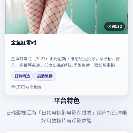
98:32
金鱼缸零时
金鱼缸零时（2023）由丹尼斯·维伦纽瓦执导，章子怡、廖
凡、杨幂等主演，印度出品的科幻类型影片。双线叙事把悬
念保持到最后一刻。剧情简介与主创信息可供检索参考，上
日韩精选
高清流畅
映日期以片方资料为准。
9万
41个月前
平台特色
日韩影视汇
为「
日韩电视剧电影在线看
」用户打造清晰
好用的找片与观影体验