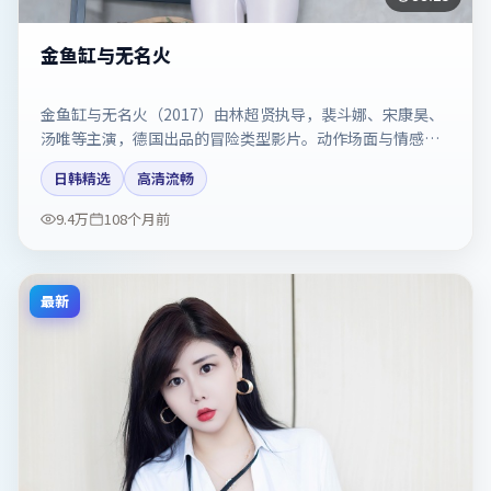
金鱼缸与无名火
金鱼缸与无名火（2017）由林超贤执导，裴斗娜、宋康昊、
汤唯等主演，德国出品的冒险类型影片。动作场面与情感戏
比例拿捏得当。剧情简介与主创信息可供检索参考，上映日
日韩精选
高清流畅
期以片方资料为准。
9.4万
108个月前
最新