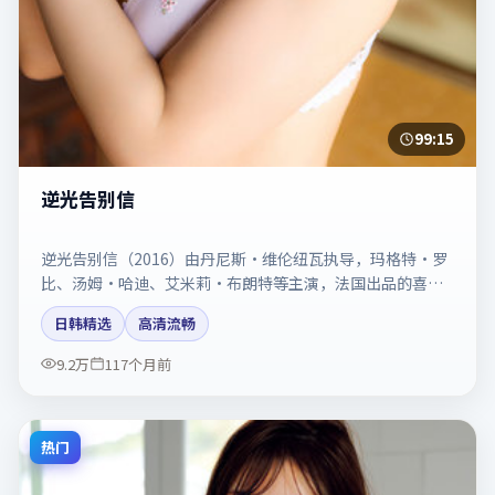
99:15
逆光告别信
逆光告别信（2016）由丹尼斯·维伦纽瓦执导，玛格特·罗
比、汤姆·哈迪、艾米莉·布朗特等主演，法国出品的喜剧
类型影片。动作场面与情感戏比例拿捏得当。剧情简介与主
日韩精选
高清流畅
创信息可供检索参考，上映日期以片方资料为准。
9.2万
117个月前
热门