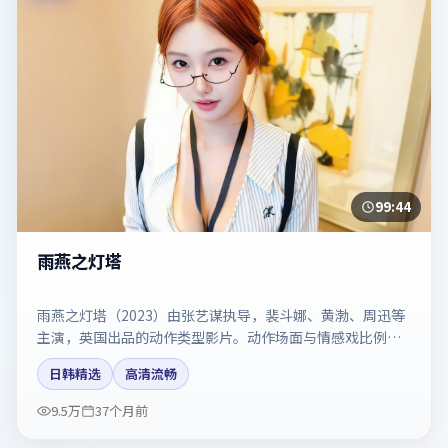
99:44
雨燕之灯塔
雨燕之灯塔（2023）由张艺谋执导，裴斗娜、黄渤、周迅等
主演，英国出品的动作类型影片。动作场面与情感戏比例拿
捏得当。剧情简介与主创信息可供检索参考，上映日期以片
日韩精选
高清流畅
方资料为准。
9.5万
37个月前