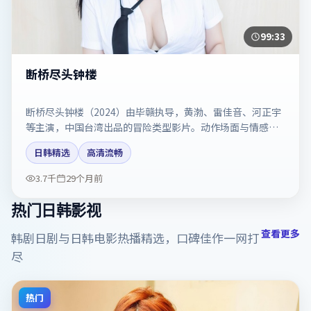
99:33
断桥尽头钟楼
断桥尽头钟楼（2024）由毕赣执导，黄渤、雷佳音、河正宇
等主演，中国台湾出品的冒险类型影片。动作场面与情感戏
比例拿捏得当。剧情简介与主创信息可供检索参考，上映日
日韩精选
高清流畅
期以片方资料为准。
3.7千
29个月前
热门日韩影视
查看更多
韩剧日剧与日韩电影热播精选，口碑佳作一网打
尽
热门