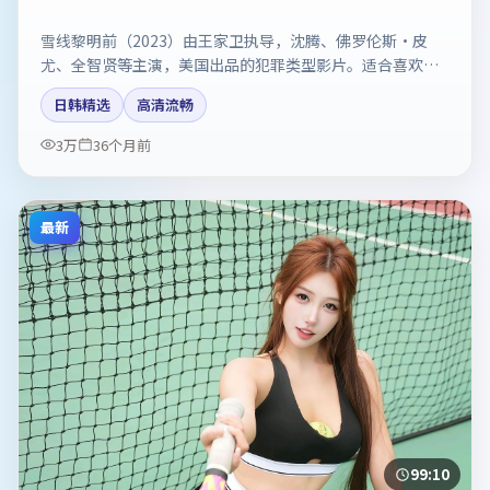
雪线黎明前（2023）由王家卫执导，沈腾、佛罗伦斯·皮
尤、全智贤等主演，美国出品的犯罪类型影片。适合喜欢强
情节与反转的观众。剧情简介与主创信息可供检索参考，上
日韩精选
高清流畅
映日期以片方资料为准。
3万
36个月前
最新
99:10